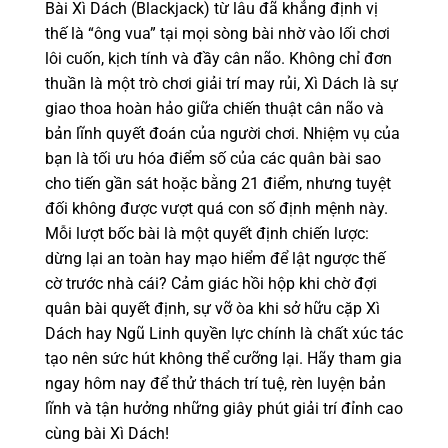
Bài Xì Dách (Blackjack) từ lâu đã khẳng định vị
thế là “ông vua” tại mọi sòng bài nhờ vào lối chơi
lôi cuốn, kịch tính và đầy cân não. Không chỉ đơn
thuần là một trò chơi giải trí may rủi, Xì Dách là sự
giao thoa hoàn hảo giữa chiến thuật cân não và
bản lĩnh quyết đoán của người chơi. Nhiệm vụ của
bạn là tối ưu hóa điểm số của các quân bài sao
cho tiến gần sát hoặc bằng 21 điểm, nhưng tuyệt
đối không được vượt quá con số định mệnh này.
Mỗi lượt bốc bài là một quyết định chiến lược:
dừng lại an toàn hay mạo hiểm để lật ngược thế
cờ trước nhà cái? Cảm giác hồi hộp khi chờ đợi
quân bài quyết định, sự vỡ òa khi sở hữu cặp Xì
Dách hay Ngũ Linh quyền lực chính là chất xúc tác
tạo nên sức hút không thể cưỡng lại. Hãy tham gia
ngay hôm nay để thử thách trí tuệ, rèn luyện bản
lĩnh và tận hưởng những giây phút giải trí đỉnh cao
cùng bài Xì Dách!